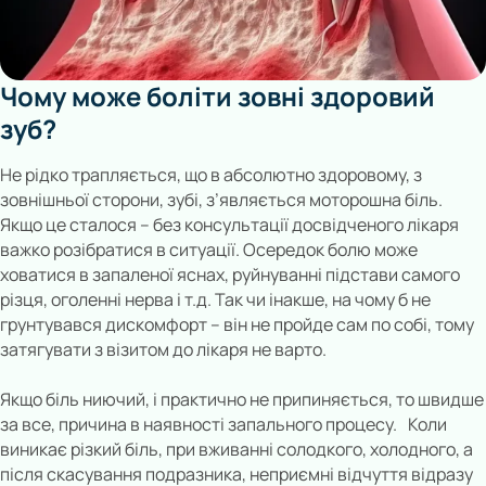
Чому може боліти зовні здоровий
зуб?
Не рідко трапляється, що в абсолютно здоровому, з
зовнішньої сторони, зубі, з’являється моторошна біль.
Якщо це сталося – без консультації досвідченого лікаря
важко розібратися в ситуації. Осередок болю може
ховатися в запаленої яснах, руйнуванні підстави самого
різця, оголенні нерва і т.д. Так чи інакше, на чому б не
грунтувався дискомфорт – він не пройде сам по собі, тому
затягувати з візитом до лікаря не варто.
Якщо біль ниючий, і практично не припиняється, то швидше
за все, причина в наявності запального процесу. Коли
виникає різкий біль, при вживанні солодкого, холодного, а
після скасування подразника, неприємні відчуття відразу